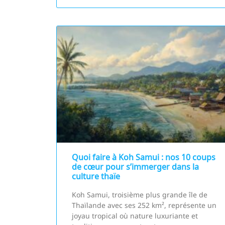
Quoi faire à Koh Samui : nos 10 coups
de cœur pour s’immerger dans la
culture thaïe
Koh Samui, troisième plus grande île de
Thaïlande avec ses 252 km², représente un
joyau tropical où nature luxuriante et