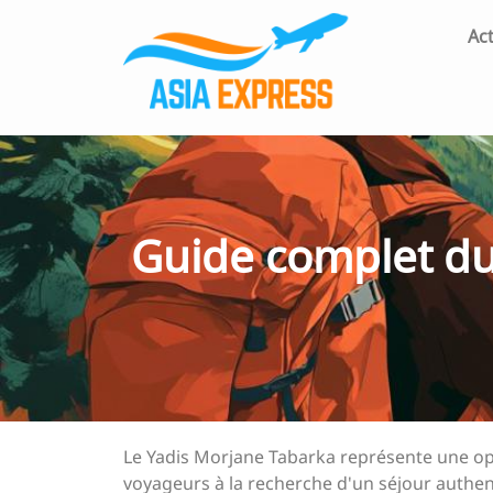
Act
Guide complet du 
Le Yadis Morjane Tabarka représente une o
voyageurs à la recherche d'un séjour authent