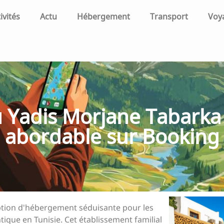
ivités
Actu
Hébergement
Transport
Voy
Yadis Morjane Tabarka :
abordable sur Booking
ption d'hébergement séduisante pour les
ique en Tunisie. Cet établissement familial