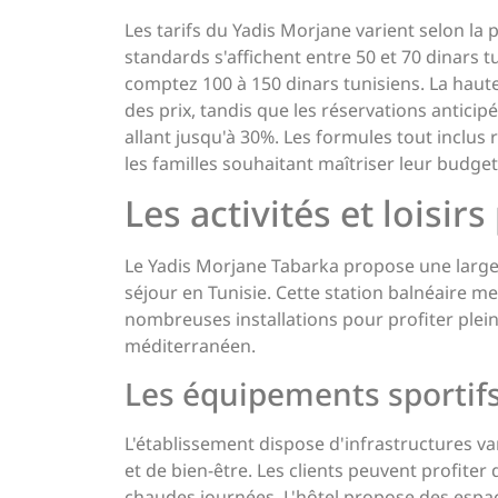
Les tarifs du Yadis Morjane varient selon la
standards s'affichent entre 50 et 70 dinars t
comptez 100 à 150 dinars tunisiens. La haut
des prix, tandis que les réservations antici
allant jusqu'à 30%. Les formules tout inclu
les familles souhaitant maîtriser leur budge
Les activités et loisir
Le Yadis Morjane Tabarka propose une large
séjour en Tunisie. Cette station balnéaire m
nombreuses installations pour profiter plei
méditerranéen.
Les équipements sportifs
L'établissement dispose d'infrastructures va
et de bien-être. Les clients peuvent profiter
chaudes journées. L'hôtel propose des espac