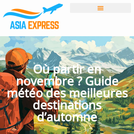
Où partir en
novembre ? Guide
météo des meilleures
destinations
d’automne